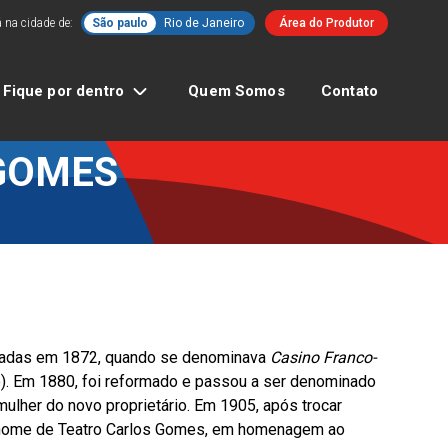
 na cidade de:
São paulo
Rio de Janeiro
Área do Produtor
Fique por dentro
Quem Somos
Contato
GOMES
uradas em 1872, quando se denominava
Casino Franco-
o). Em 1880, foi reformado e passou a ser denominado
lher do novo proprietário. Em 1905, após trocar
 nome de Teatro Carlos Gomes, em homenagem ao