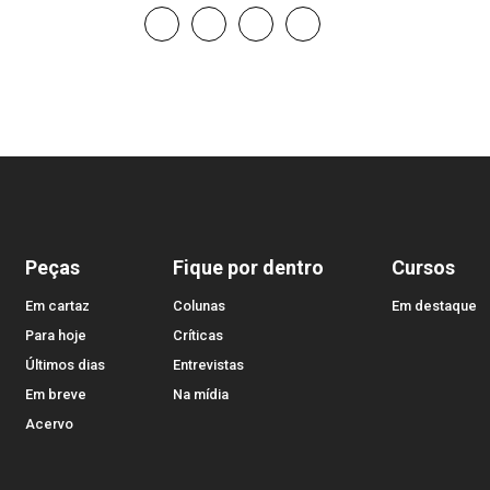
Peças
Fique por dentro
Cursos
Em cartaz
Colunas
Em destaque
Para hoje
Críticas
Últimos dias
Entrevistas
Em breve
Na mídia
Acervo