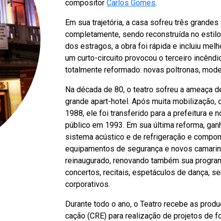
compositor
Carlos Gomes
.
Em sua trajetória, a casa sofreu três grandes
completamente, sen
do reconstruída no
estilo
dos estragos, a obra foi rápida e incluiu me
um
curto-circuito provocou o terceiro incên
totalmente reformado: novas poltronas, moder
Na década de 80, o teatro sofreu a ameaça d
grande apart-hotel. Após muita mobilização,
1988, ele foi transferido para a prefeitura e 
público em 1993. Em sua última reforma, ganh
sistema acústico e de refrigeração e compo
equipamentos de segurança e novos camarin
reinaugurado, renovando também sua programa
concertos, recitais, espetáculos de dança, s
corporativos.
Durante todo o ano, o Teatro
recebe as produ
cação (CRE) para realização de
projetos de f