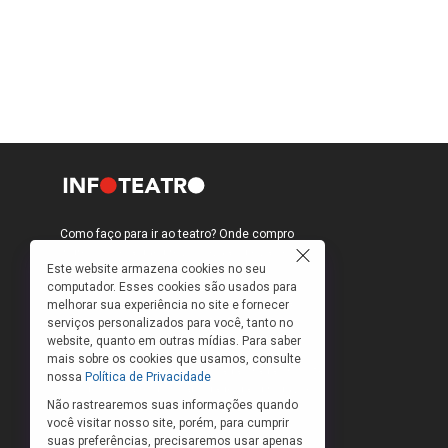
Como faço para ir ao teatro? Onde compro
ingressos e a que preços? Quais peças estão
Este website armazena cookies no seu
em cartaz?
computador. Esses cookies são usados para
Para responder a essas e outras perguntas,
melhorar sua experiência no site e fornecer
criamos o banco de peças teatrais do
serviços personalizados para você, tanto no
INFOTEATRO.
website, quanto em outras mídias. Para saber
mais sobre os cookies que usamos, consulte
As informações das peças cadastradas no site
nossa
Política de Privacidade
são de inteira responsabilidade das produções.
Não rastrearemos suas informações quando
O Infoteatro não se responsabiliza pela
você visitar nosso site, porém, para cumprir
atualização das informações das peças
suas preferências, precisaremos usar apenas
cadastradas.