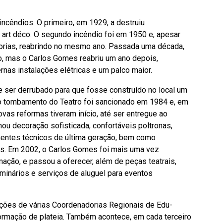
incêndios. O primei
ro, em 1929, a destruiu
 art déco. O segundo incêndio foi em 1950 e, apesar
lhorias, reabrindo no mesmo ano. Passada uma década,
dio, mas o Carlos Gomes reabriu um ano depois,
nas instalações elétricas e um palco maior.
e ser derrubado para que fosse construído no local um
 o tombamento do Teatro foi sancionado em 1984 e, em
novas reformas tiveram início, até ser entregue ao
ou decoração sofisticada, confortáveis poltronas,
nentes técnicos de última geração, bem como
s. Em 2002, o Carlos Gomes foi mais uma vez
ção, e passou a oferecer, além de peças teatrais,
eminários e serviços de aluguel para eventos
ções de várias
Coordenadorias Regionais de Edu-
ormação de plateia. Também acontece, em cada terceiro