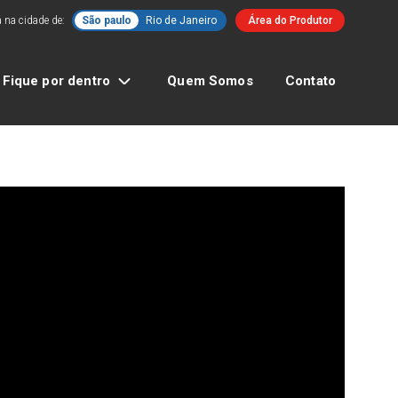
 na cidade de:
São paulo
Rio de Janeiro
Área do Produtor
Fique por dentro
Quem Somos
Contato