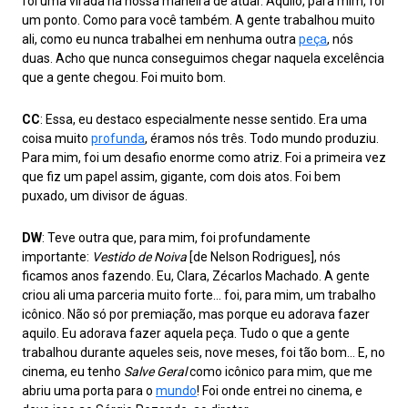
foi uma virada na nossa maneira de atuar. Aquilo, para mim, foi
um ponto. Como para você também. A gente trabalhou muito
ali, como eu nunca trabalhei em nenhuma outra
peça
, nós
duas. Acho que nunca conseguimos chegar naquela excelência
que a gente chegou. Foi muito bom.
CC
: Essa, eu destaco especialmente nesse sentido. Era uma
coisa muito
profunda
, éramos nós três. Todo mundo produziu.
Para mim, foi um desafio enorme como atriz. Foi a primeira vez
que fiz um papel assim, gigante, com dois atos. Foi bem
puxado, um divisor de águas.
DW
: Teve outra que, para mim, foi profundamente
importante:
Vestido de Noiva
[de Nelson Rodrigues], nós
ficamos anos fazendo. Eu, Clara, Zécarlos Machado. A gente
criou ali uma parceria muito forte… foi, para mim, um trabalho
icônico. Não só por premiação, mas porque eu adorava fazer
aquilo. Eu adorava fazer aquela peça. Tudo o que a gente
trabalhou durante aqueles seis, nove meses, foi tão bom… E, no
cinema, eu tenho
Salve Geral
como icônico para mim, que me
abriu uma porta para o
mundo
! Foi onde entrei no cinema, e