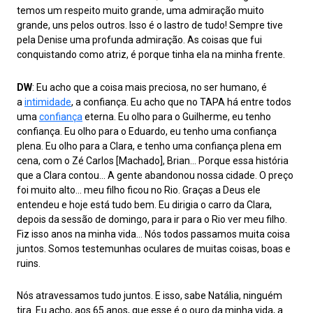
temos um respeito muito grande, uma admiração muito
grande, uns pelos outros. Isso é o lastro de tudo! Sempre tive
pela Denise uma profunda admiração. As coisas que fui
conquistando como atriz, é porque tinha ela na minha frente.
DW
: Eu acho que a coisa mais preciosa, no ser humano, é
a
intimidade
, a confiança. Eu acho que no TAPA há entre todos
uma
confiança
eterna. Eu olho para o Guilherme, eu tenho
confiança. Eu olho para o Eduardo, eu tenho uma confiança
plena. Eu olho para a Clara, e tenho uma confiança plena em
cena, com o Zé Carlos [Machado], Brian… Porque essa história
que a Clara contou… A gente abandonou nossa cidade. O preço
foi muito alto… meu filho ficou no Rio. Graças a Deus ele
entendeu e hoje está tudo bem. Eu dirigia o carro da Clara,
depois da sessão de domingo, para ir para o Rio ver meu filho.
Fiz isso anos na minha vida… Nós todos passamos muita coisa
juntos. Somos testemunhas oculares de muitas coisas, boas e
ruins.
Nós atravessamos tudo juntos. E isso, sabe Natália, ninguém
tira. Eu acho, aos 65 anos, que esse é o ouro da minha vida, a