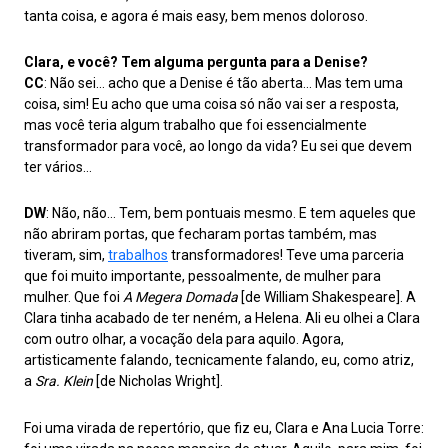
tanta coisa, e agora é mais easy, bem menos doloroso.
Clara, e você? Tem alguma pergunta para a Denise?
CC
: Não sei… acho que a Denise é tão aberta… Mas tem uma
coisa, sim! Eu acho que uma coisa só não vai ser a resposta,
mas você teria algum trabalho que foi essencialmente
transformador para você, ao longo da vida? Eu sei que devem
ter vários…
DW
: Não, não… Tem, bem pontuais mesmo. E tem aqueles que
não abriram portas, que fecharam portas também, mas
tiveram, sim,
trabalhos
transformadores! Teve uma parceria
que foi muito importante, pessoalmente, de mulher para
mulher. Que foi
A Megera Domada
[de William Shakespeare]. A
Clara tinha acabado de ter neném, a Helena. Ali eu olhei a Clara
com outro olhar, a vocação dela para aquilo. Agora,
artisticamente falando, tecnicamente falando, eu, como atriz,
a
Sra. Klein
[de Nicholas Wright].
Foi uma virada de repertório, que fiz eu, Clara e Ana Lucia Torre: