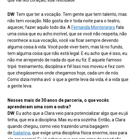
DW
: Tem que ter a vocação. Tem gente que tem talento, mas
não tem vocação. Não gosta de ir toda noite para o teatro,
aquecer, fazer aquilo todo dia. A
Fernanda Montenegro
fala
uma coisa que eu acho incrível, que se você não respeita, não
reconhece a sua vocação, você vai ficar sempre devendo
alguma coisa à vida. Você pode viver bem, mas lá no fundo,
tem alguma coisa que não está legal. E eu acho que é isso, eu
não me arrependo de nada do que eu fiz. É aquele famoso
tripé: treinamento, disciplina e fé! Isso nos moveu e fez com
que chegássemos onde chegamos hoje, cada um de nós.
Como dizia minha avó: o que a gente leva da vida, é a vida que
a gente leva.
Nesses mais de 30 anos de parceria, o que vocês
aprenderam uma com a outra?
DW
: Eu acho que a Clara veio para potencializar algo que eu já
tinha, que era a disciplina. Mas eu era sozinha. Então, a Clara
quando chegou, como veio trazendo uma bagagem
de
bailarina
, que exige uma disciplina física enorme, isso para