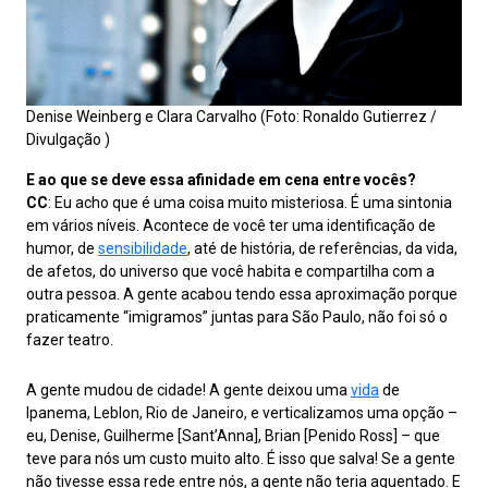
Denise Weinberg e Clara Carvalho (Foto: Ronaldo Gutierrez /
Divulgação )
E ao que se deve essa afinidade em cena entre vocês?
CC
: Eu acho que é uma coisa muito misteriosa. É uma sintonia
em vários níveis. Acontece de você ter uma identificação de
humor, de
sensibilidade
, até de história, de referências, da vida,
de afetos, do universo que você habita e compartilha com a
outra pessoa. A gente acabou tendo essa aproximação porque
praticamente “imigramos” juntas para São Paulo, não foi só o
fazer teatro.
A gente mudou de cidade! A gente deixou uma
vida
de
Ipanema, Leblon, Rio de Janeiro, e verticalizamos uma opção –
eu, Denise, Guilherme [Sant’Anna], Brian [Penido Ross] – que
teve para nós um custo muito alto. É isso que salva! Se a gente
não tivesse essa rede entre nós, a gente não teria aguentado. E