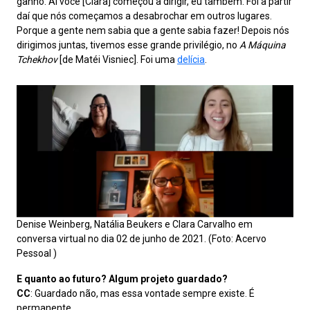
ganho. Aí você [Clara] começou a dirigir, eu também. Foi a partir
daí que nós começamos a desabrochar em outros lugares.
Porque a gente nem sabia que a gente sabia fazer! Depois nós
dirigimos juntas, tivemos esse grande privilégio, no
A Máquina
Tchekhov
[de Matéi Visniec]. Foi uma
delícia
.
Denise Weinberg, Natália Beukers e Clara Carvalho em
conversa virtual no dia 02 de junho de 2021. (Foto: Acervo
Pessoal )
E quanto ao futuro? Algum projeto guardado?
CC
: Guardado não, mas essa vontade sempre existe. É
permanente.