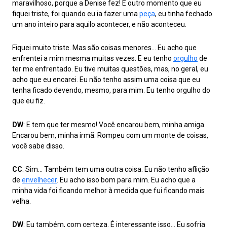
maravilhoso, porque a Denise fez! E outro momento que eu
fiquei triste, foi quando eu ia fazer uma
peça
, eu tinha fechado
um ano inteiro para aquilo acontecer, e não aconteceu.
Fiquei muito triste. Mas são coisas menores… Eu acho que
enfrentei a mim mesma muitas vezes. E eu tenho
orgulho
de
ter me enfrentado. Eu tive muitas questões, mas, no geral, eu
acho que eu encarei. Eu não tenho assim uma coisa que eu
tenha ficado devendo, mesmo, para mim. Eu tenho orgulho do
que eu fiz.
DW
: E tem que ter mesmo! Você encarou bem, minha amiga.
Encarou bem, minha irmã. Rompeu com um monte de coisas,
você sabe disso.
CC
: Sim… Também tem uma outra coisa. Eu não tenho aflição
de
envelhecer
. Eu acho isso bom para mim. Eu acho que a
minha vida foi ficando melhor à medida que fui ficando mais
velha.
DW
: Eu também, com certeza. É interessante isso… Eu sofria