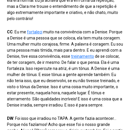
ela era normal. Eu já achava que era em cima da repetição,
mas a Clara me trouxe o entendimento de que a repetição é
algo extremamente importante e criativo, e não chato, muito
pelo contrário!
CC
: Eu me
fortaleci
muito na convivência com a Denise. Porque
a Denise é uma pessoa que se coloca, ela tem muita coragem.
Uma mulher muito corajosa, firme. A palavra é coragem. Eu sou
uma pessoa mais tímida, mais para dentro. E eu aprendi com a
Denise, tive essa convivência, esse
treinamento
de se colocar,
de ter coragem, de ir mesmo. De falar o que pensa. Ela é uma
fortaleza. Isso repercute na atriz, é um tônus. A Denise é uma
mulher de tônus. E esse tônus a gente aprende também. Eu
não teria isso, que eu desenvolvi, se eu não tivesse treinado, e
visto o tônus da Denise. Isso é uma coisa muito importante, o
estar presente, naquela hora, naquele lugar. É tônus e
aterramento. São qualidades incríveis! E isso é uma coisa que a
Denise irradia, sempre irradiou. E isso é para sempre.
DW
: Foi isso que irradiou no TAPA. A gente fazia acontecer…
Porque nós fazíamos! Acho que esse foi o nosso grande