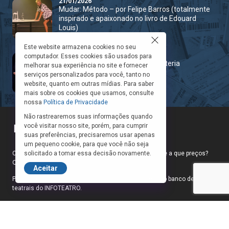
21/01/2026
Mudar: Método – por Felipe Barros (totalmente
inspirado e apaixonado no livro de Edouard
Louis)
Por
Felipe Barros
Este website armazena cookies no seu
29/11/2025
computador. Esses cookies são usados para
Dois de Nós já é Sucesso de Bilheteria
melhorar sua experiência no site e fornecer
serviços personalizados para você, tanto no
Por
Natália Beukers
website, quanto em outras mídias. Para saber
mais sobre os cookies que usamos, consulte
nossa
Política de Privacidade
Não rastrearemos suas informações quando
você visitar nosso site, porém, para cumprir
suas preferências, precisaremos usar apenas
um pequeno cookie, para que você não seja
Como faço para ir ao teatro? Onde compro ingressos e a que preços?
solicitado a tomar essa decisão novamente.
Quais peças estão em cartaz?
Aceitar
Para responder a essas e outras perguntas, criamos o banco de peças
teatrais do INFOTEATRO.
As informações das peças cadastradas no site são de inteira