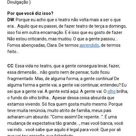
Divulgação )
Por que você diz isso?
DW
: Porque eu acho que o teatro não volta mais a ser o que
era… Aquilo que eu passei, de fazer teatro de terça a domingo,
isso foi em outra encarnação. E é isso que eu gosto de fazer.
Não estou criticando, mas mudou. O que a gente passou…
Fomos abençoadas, Clara. De termos
aprendido
, de termos
feito…
CC
: Essa vida no teatro, que a gente conseguia levar, fazer,
essa dimensão… não gosto nem de pensar, tudo ficou
fragmentado. Mas, de alguma forma, a gente continua! De
alguma forma a gente vai, a gente vai continuar, entendeu? Eu
sei que a gente vai. A gente está aqui. A gente vai. O
olho
brilha,
o fundo do olho brilha… Apesar dessa coisa absurda que
estamos vivendo. Só fica quem gosta muito mesmo. Porque
teve muita renúncia, muito atrito de família, meus pais
acharam um absurdo: “Como assim! De repente…”. É uma
mudança de expectativa tão grande…, mas você banca, você
vai indo… você sabe que aquilo é legal para você. Que por ali
que vai teu coração, sua felicidade.