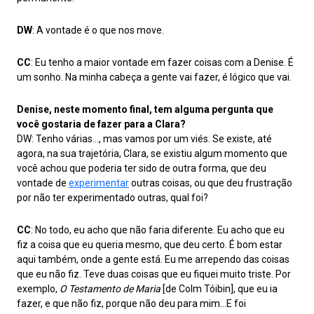
DW
: A vontade é o que nos move.
CC
: Eu tenho a maior vontade em fazer coisas com a Denise. É
um sonho. Na minha cabeça a gente vai fazer, é lógico que vai.
Denise, neste momento final, tem alguma pergunta que
você gostaria de fazer para a Clara?
DW: Tenho várias…, mas vamos por um viés. Se existe, até
agora, na sua trajetória, Clara, se existiu algum momento que
você achou que poderia ter sido de outra forma, que deu
vontade de
experimentar
outras coisas, ou que deu frustração
por não ter experimentado outras, qual foi?
CC
: No todo, eu acho que não faria diferente. Eu acho que eu
fiz a coisa que eu queria mesmo, que deu certo. É bom estar
aqui também, onde a gente está. Eu me arrependo das coisas
que eu não fiz. Teve duas coisas que eu fiquei muito triste. Por
exemplo,
O Testamento de Maria
[de Colm Tóibin], que eu ia
fazer, e que não fiz, porque não deu para mim…E foi