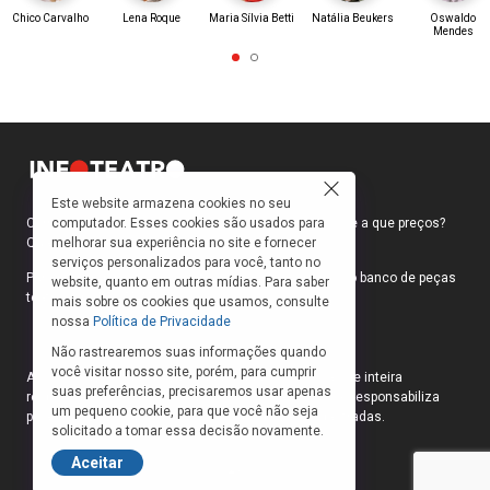
Chico Carvalho
Lena Roque
Maria Sílvia Betti
Natália Beukers
Oswaldo
Mendes
Este website armazena cookies no seu
Como faço para ir ao teatro? Onde compro ingressos e a que preços?
computador. Esses cookies são usados para
Quais peças estão em cartaz?
melhorar sua experiência no site e fornecer
serviços personalizados para você, tanto no
Para responder a essas e outras perguntas, criamos o banco de peças
website, quanto em outras mídias. Para saber
teatrais do INFOTEATRO.
mais sobre os cookies que usamos, consulte
nossa
Política de Privacidade
Não rastrearemos suas informações quando
você visitar nosso site, porém, para cumprir
As informações das peças cadastradas no site são de inteira
suas preferências, precisaremos usar apenas
responsabilidade das produções. O Infoteatro não se responsabiliza
um pequeno cookie, para que você não seja
pela atualização das informações das peças cadastradas.
solicitado a tomar essa decisão novamente.
Aceitar