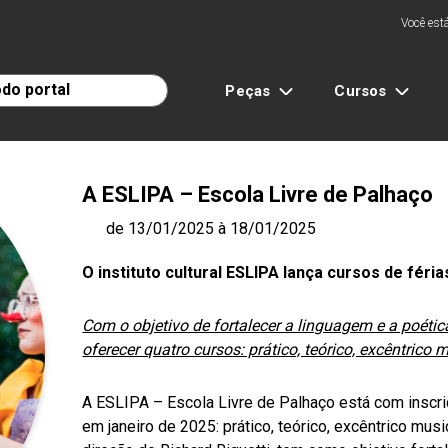
Você está
Peças
Cursos
A ESLIPA – Escola Livre de Palhaço
de 13/01/2025 à 18/01/2025
O instituto cultural ESLIPA lança
cursos de féria
Com o objetivo de fortalecer a linguagem e a poétic
oferecer quatro cursos: prático, teórico, excêntrico 
A ESLIPA – Escola Livre de Palhaço está com inscriç
em janeiro de 2025: prático, teórico, excêntrico mus