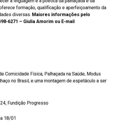
lecer a linguagem e a poética da palhaçada e da
, oferece formação, qualificação e aperfeiçoamento da
idades diversas.
Maiores informações pelo
498-6271 – Giulia Amorim ou E-mail
s de Comicidade Física, Palhaçada na Saúde, Modus
lhaço no Brasil, e uma montagem de espetáculo a ser
, 24, Fundição Progresso
ia 18/01