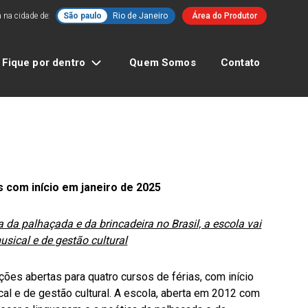
 na cidade de:
São paulo
Rio de Janeiro
Área do Produtor
Fique por dentro
Quem Somos
Contato
s com início em janeiro de 2025
a da palhaçada e da brincadeira no Brasil, a escola vai
musical e de gestão cultural
ões abertas para quatro cursos de férias, com início
ical e de gestão cultural. A escola, aberta em 2012 com