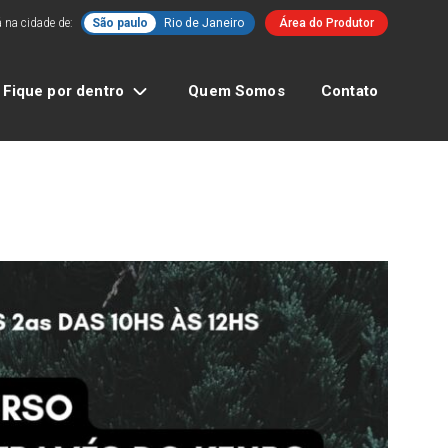
 na cidade de:
São paulo
Rio de Janeiro
Área do Produtor
Fique por dentro
Quem Somos
Contato