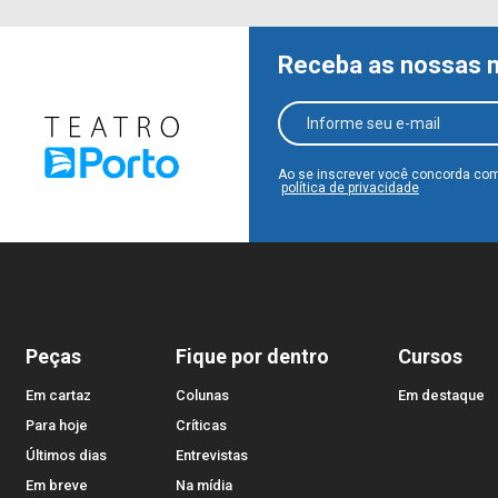
Receba as nossas 
Ao se inscrever você concorda co
política de privacidade
Peças
Fique por dentro
Cursos
Em cartaz
Colunas
Em destaque
Para hoje
Críticas
Últimos dias
Entrevistas
Em breve
Na mídia