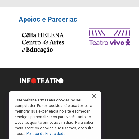
Apoios e Parcerias
Como faço para ir ao teatro? Onde compro
Este website armazena cookies no seu
ingressos e a que preços? Quais peças estão
computador. Esses cookies são usados para
em cartaz?
melhorar sua experiência no site e fornecer
serviços personalizados para você, tanto no
Para responder a essas e outras perguntas,
website, quanto em outras mídias. Para saber
criamos o banco de peças teatrais do
mais sobre os cookies que usamos, consulte
INFOTEATRO.
nossa
Política de Privacidade
As informações das peças cadastradas no site