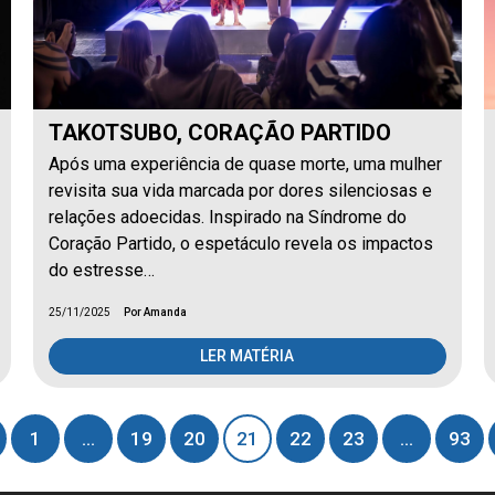
TAKOTSUBO, CORAÇÃO PARTIDO
Após uma experiência de quase morte, uma mulher
revisita sua vida marcada por dores silenciosas e
relações adoecidas. Inspirado na Síndrome do
Coração Partido, o espetáculo revela os impactos
do estresse…
25/11/2025
Por Amanda
LER MATÉRIA
1
…
19
20
21
22
23
…
93