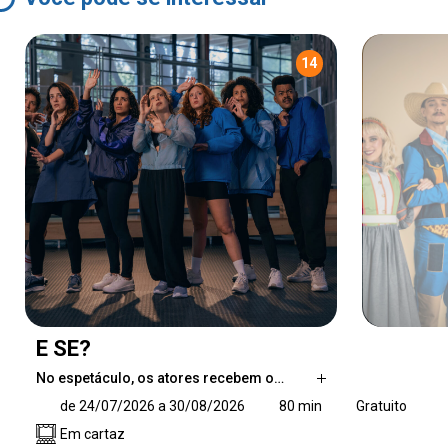
14
E SE?
No espetáculo, os atores recebem o…
No espetáculo, os atores recebem o público já
de 24/07/2026 a 30/08/2026
80 min
Gratuito
em cena, com luzes acesas e portas abertas,
Em cartaz
para que todos entrem juntos no jogo teatral.