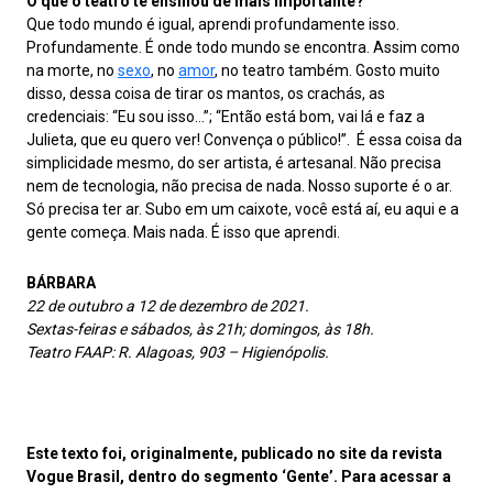
O que o teatro te ensinou de mais importante?
Que todo mundo é igual, aprendi profundamente isso.
Profundamente. É onde todo mundo se encontra. Assim como
na morte, no
sexo
, no
amor
, no teatro também. Gosto muito
disso, dessa coisa de tirar os mantos, os crachás, as
credenciais: “Eu sou isso…”; “Então está bom, vai lá e faz a
Julieta, que eu quero ver! Convença o público!”. É essa coisa da
simplicidade mesmo, do ser artista, é artesanal. Não precisa
nem de tecnologia, não precisa de nada. Nosso suporte é o ar.
Só precisa ter ar. Subo em um caixote, você está aí, eu aqui e a
gente começa. Mais nada. É isso que aprendi.
BÁRBARA
22 de outubro a 12 de dezembro de 2021.
Sextas-feiras e sábados, às 21h; domingos, às 18h.
Teatro FAAP: R. Alagoas, 903 – Higienópolis.
Este texto foi, originalmente, publicado no site da revista
Vogue Brasil, dentro do segmento ‘Gente’. Para acessar a