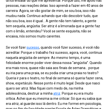
difícil ensaiar do que me apresentar. Porque uso, me apoio nas
pessoas, nas reações delas. Isso aprendi a fazer em 40 anos de
carreira. Agora, se vão gostar de mim, se sou boa, isso não
mudou nada. Continuo achando que vão descobrir tudo, que
não sou boa, isso é igual… A gente não tem talento, a gente
tem sequela, angústia. Ser atriz é a limonada que a gente faz
com o limão, entendeu? Você se sente esquisita, não se
encaixa, nós somos muito carentes.
Se você fizer
sucesso
, quando você fizer sucesso, é você não
acreditar. Porque o trabalho fez sucesso, agora, você, continua
naquela angústia de sempre. Ao mesmo tempo, é uma
felicidade enorme poder viver dessa nossa “angústia”. Quando
era mais nova, quase não saia aos finais de semana… porque
eu iria para uma praia, se eu podia criar uma praia no teatro?
Queria ir para o teatro, no final de semana só queria fazer cena,
show, espetáculo. Nesse ponto é muito legal. Desde que nasci
quero ser atriz. Mas fiquei com medo de, na minha
adolescência, destruir a minha
atriz
. Porque eu era muito
crítica. Achei que eu mesma ia me criticar. Só que eu sabia que
era atriz, aí guardei isso lá dentro. Eu me formei em psicologia,
mas no fim da faculdade prestei Escola de Artes Dramáticas e