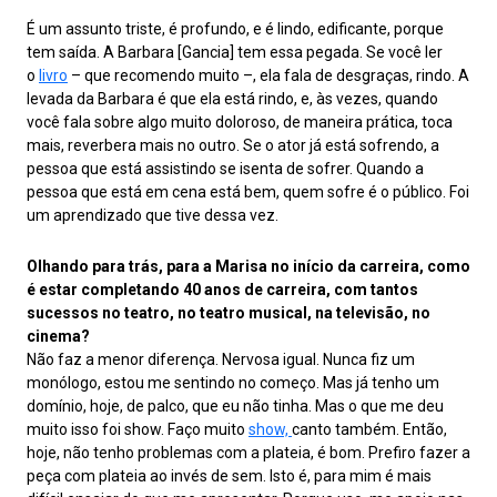
É um assunto triste, é profundo, e é lindo, edificante, porque
tem saída. A Barbara [Gancia] tem essa pegada. Se você ler
o
livro
– que recomendo muito –, ela fala de desgraças, rindo. A
levada da Barbara é que ela está rindo, e, às vezes, quando
você fala sobre algo muito doloroso, de maneira prática, toca
mais, reverbera mais no outro. Se o ator já está sofrendo, a
pessoa que está assistindo se isenta de sofrer. Quando a
pessoa que está em cena está bem, quem sofre é o público. Foi
um aprendizado que tive dessa vez.
Olhando para trás, para a Marisa no início da carreira, como
é estar completando 40 anos de carreira, com tantos
sucessos no teatro, no teatro musical, na televisão, no
cinema?
Não faz a menor diferença. Nervosa igual. Nunca fiz um
monólogo, estou me sentindo no começo. Mas já tenho um
domínio, hoje, de palco, que eu não tinha. Mas o que me deu
muito isso foi show. Faço muito
show,
canto também. Então,
hoje, não tenho problemas com a plateia, é bom. Prefiro fazer a
peça com plateia ao invés de sem. Isto é, para mim é mais