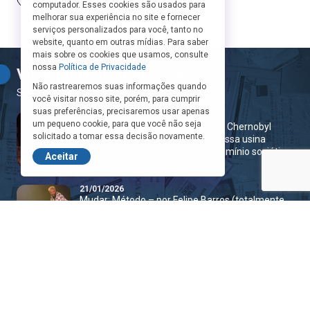
computador. Esses cookies são usados para
melhorar sua experiência no site e fornecer
serviços personalizados para você, tanto no
website, quanto em outras mídias. Para saber
mais sobre os cookies que usamos, consulte
nossa
Política de Privacidade
Você pode se interessar
Não rastrearemos suas informações quando
Saiba mais sobre o mundo teatral
você visitar nosso site, porém, para cumprir
suas preferências, precisaremos usar apenas
20/04/2026
um pequeno cookie, para que você não seja
“Direto e emocional, o espetáculo Chernobyl
solicitado a tomar essa decisão novamente.
mostra os efeitos da explosão dessa usina
nuclear na Ucrânia ainda sob o domínio soviético.
Aceitar
Por
Jefferson Del Rios
21/01/2026
Mudar: Método – por Felipe Barros (totalmente
inspirado e apaixonado no livro de Edouard
Louis)
Por
Felipe Barros
29/11/2025
Dois de Nós já é Sucesso de Bilheteria
Por
Natália Beukers