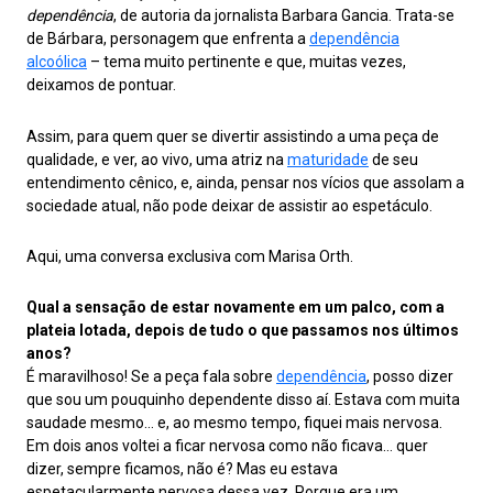
dependência
, de autoria da jornalista Barbara Gancia. Trata-se
de Bárbara, personagem que enfrenta a
dependência
alcoólica
– tema muito pertinente e que, muitas vezes,
deixamos de pontuar.
Assim, para quem quer se divertir assistindo a uma peça de
qualidade, e ver, ao vivo, uma atriz na
maturidade
de seu
entendimento cênico, e, ainda, pensar nos vícios que assolam a
sociedade atual, não pode deixar de assistir ao espetáculo.
Aqui, uma conversa exclusiva com Marisa Orth.
Qual a sensação de estar novamente em um palco, com a
plateia lotada, depois de tudo o que passamos nos últimos
anos?
É maravilhoso! Se a peça fala sobre
dependência
, posso dizer
que sou um pouquinho dependente disso aí. Estava com muita
saudade mesmo… e, ao mesmo tempo, fiquei mais nervosa.
Em dois anos voltei a ficar nervosa como não ficava… quer
dizer, sempre ficamos, não é? Mas eu estava
espetacularmente nervosa dessa vez. Porque era um