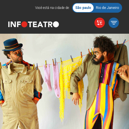
Você está na cidade de:
São paulo
Rio de Janeiro