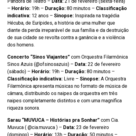
Pandora de Teatro –
Data:
21 de fevereiro (sexta-feira)
–
Horário:
19h –
Duração:
80 minutos –
Classificação
indicativa:
12 anos –
Sinopse:
Inspirada na tragédia
Hécuba, de Eurípides, a história de uma mulher que
diante da perda irreparável de sua família e da destruição
de sua cidade se revolta contra a ganância e a violência
dos homens.
Concerto “Sinos Viajantes”
com Orquestra Filarmônica
Sinos Azuis (@ofsinosazuis) –
Data:
22 de fevereiro
(sábado) –
Horário:
19h –
Duração:
80 minutos –
Classificação indicativa:
Livre –
Sinopse:
A Orquestra
Filarmônica apresenta músicas no formato de música de
câmara, distribuindo os naipes da orquestra em três
naipes completamente distintos e com uma magnífica
riqueza sonora.
Sarau “MUVUCA – Histórias pra Sonhar”
com Cia.
Muvuca ( @cia.muvuca ) –
Data:
23 de fevereiro
(domingo) –
Horário:
13h –
Duração:
50 minutos –