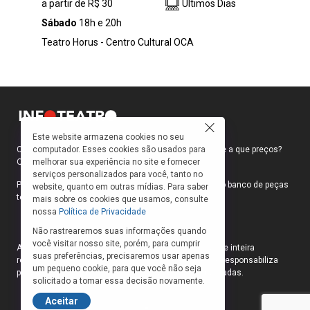
a partir de R$ 30
Últimos Dias
Viriatto, “Atravessados 1990” estreia nos dias
1º, 8 e 15 de agosto, com sessões às 18h e
Sábado
18h e 20h
20h, no Teatro Hórus, em São Paulo. Criada
Teatro Horus - Centro Cultural OCA
pelo Vértice — núcleo de criação cênica
contemporânea da Tukumã Instituto de Artes,
a montagem revisita memórias de uma
família periférica paulistana durante a década
de 1990 para investigar como violências,
afetos, silêncios, desigualdades e formas de
resistência permanecem inscritos no corpo e
Este website armazena cookies no seu
computador. Esses cookies são usados para
Como faço para ir ao teatro? Onde compro ingressos e a que preços?
na construção da identidade.
melhorar sua experiência no site e fornecer
Quais peças estão em cartaz?
serviços personalizados para você, tanto no
Para responder a essas e outras perguntas, criamos o banco de peças
website, quanto em outras mídias. Para saber
teatrais do INFOTEATRO.
mais sobre os cookies que usamos, consulte
nossa
Política de Privacidade
Não rastrearemos suas informações quando
você visitar nosso site, porém, para cumprir
As informações das peças cadastradas no site são de inteira
suas preferências, precisaremos usar apenas
responsabilidade das produções. O Infoteatro não se responsabiliza
um pequeno cookie, para que você não seja
pela atualização das informações das peças cadastradas.
solicitado a tomar essa decisão novamente.
Aceitar