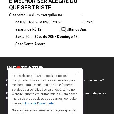
É MELHOR SER ALEGRE DO
QUE SER TRISTE
O espetáculo é um mergulho na…
O espetáculo é um mergulho na vasta
de 07/08/2026 a 09/08/2026
90 min
trajetória de Vinicius de Moraes,
a partir de R$ 12
Últimos Dias
carinhosamente apelidado de “Poetinha”.
Concebido como um musical-tributo, a
Sexta
20h
Sábado
20h
Domingo
18h
montagem explora a essência do homem que
Sesc Santo Amaro
viveu com paixão absoluta, sorvendo a vida
até a última gota e transformando suas
amizades em parcerias musicais imortais. A
espinha dorsal do espetáculo é sustentada
pelas composições musicais de grandes
poetas brasileiros, seguindo a pesquisa
Este website armazena cookies no seu
artística iniciada com o premiado projeto
computador. Esses cookies são usados para
Como faço para ir ao teatro? Onde compro ingressos e a que preços?
“Palavra de Mulher”.
melhorar sua experiência no site e fornecer
Quais peças estão em cartaz?
serviços personalizados para você, tanto no
Para responder a essas e outras perguntas, criamos o banco de peças
website, quanto em outras mídias. Para saber
teatrais do INFOTEATRO.
mais sobre os cookies que usamos, consulte
nossa
Política de Privacidade
Não rastrearemos suas informações quando