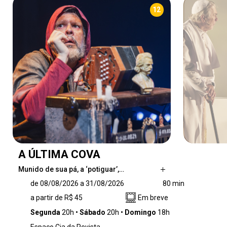
12
A ÚLTIMA COVA
Munido de sua pá, a ‘potiguar’,…
Munido de sua pá, a ‘potiguar’, Djalma é um
de 08/08/2026 a 31/08/2026
80 min
coveiro nordestino que veio trabalhar em São
a partir de R$ 45
Em breve
Paulo para procurar sua mãe. Nunca aceitou
que a mãe o tivesse deixado para se aventurar
Segunda
20h
Sábado
20h
Domingo
18h
pelo mundo, atento às ‘injustezas’ que sofrem