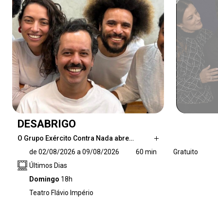
DESABRIGO
O Grupo Exército Contra Nada abre…
O Grupo Exército Contra Nada abre ao público
de 02/08/2026 a 09/08/2026
60 min
Gratuito
o processo criativo do espetáculo "DesAbrigo",
Últimos Dias
uma experiência que convida espectadores a
acompanhar a construção da obra antes de
Domingo
18h
sua estreia oficial. Inspirado nos sambas
Teatro Flávio Império
"Despejo na Favela", "Saudosa Maloca" e
"Abrigo aos Vagabundos", de Adoniran