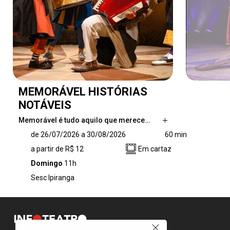
MEMORÁVEL HISTÓRIAS
NOTÁVEIS
Memorável é tudo aquilo que merece…
Memorável é tudo aquilo que merece ser
de 26/07/2026 a 30/08/2026
60 min
conservado na lembrança. Por meio da
a partir de R$ 12
Em cartaz
palhaçaria e da ludicidade, o espetáculo conta,
canta e retrata as ações dos Palhaços Sem
Domingo
11h
Fronteiras e suas aventuras vividas em áreas
Sesc Ipiranga
de risco e de instabilidade. A peça é um
convite a crianças, jovens e adultos para que
conheçam os PSFB e revivam momentos
mágicos. São relatos que transformaram e
construíram a trajetória dessa “inacreditável”