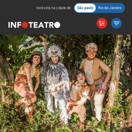
Você está na cidade de:
São paulo
Rio de Janeiro