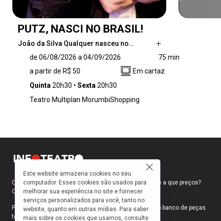
PUTZ, NASCI NO BRASIL!
João da Silva Qualquer nasceu no…
João da Silva Qualquer nasceu no Brasil e,
de 06/08/2026 a 04/09/2026
75 min
desde bebê, acumula decepções com o país.
a partir de R$ 50
Em cartaz
Desde pagar por uma piscina que não existe
até ser feito de bobo pela burocracia: João
Quinta
20h30
Sexta
20h30
chegou ao limite e quer o divórcio do Brasil.
Teatro Multiplan MorumbiShopping
Com a ajuda de Cláudio — um “consultor
migratório” de respostas certas —, ele
descobre que fugir do país pode ser simples,
mas...
Este website armazena cookies no seu
computador. Esses cookies são usados para
Como faço para ir ao teatro? Onde compro ingressos e a que preços?
melhorar sua experiência no site e fornecer
Quais peças estão em cartaz?
serviços personalizados para você, tanto no
Para responder a essas e outras perguntas, criamos o banco de peças
website, quanto em outras mídias. Para saber
teatrais do INFOTEATRO.
mais sobre os cookies que usamos, consulte