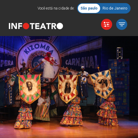
Você está na cidade de:
São paulo
Rio de Janeiro