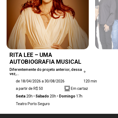
RITA LEE – UMA
AUTOBIOGRAFIA MUSICAL
Diferentemente do projeto anterior, dessa
vez,…
Diferentemente do projeto anterior, dessa
de 18/04/2026 a 30/08/2026
120 min
vez, Mel conta a história de Rita com base no
a partir de R$ 50
Em cartaz
livro da cantora, lançado em 2016 e um dos
maiores sucessos editoriais do Brasil. O livro
Sexta
20h
Sábado
20h
Domingo
17h
narra os altos e baixos da carreira de Rita com
Teatro Porto Seguro
uma honestidade escancarada, a ponto de ter
sido apontado como “ensinamento à classe
artística” pelo jornal O Estado de São Paulo. A