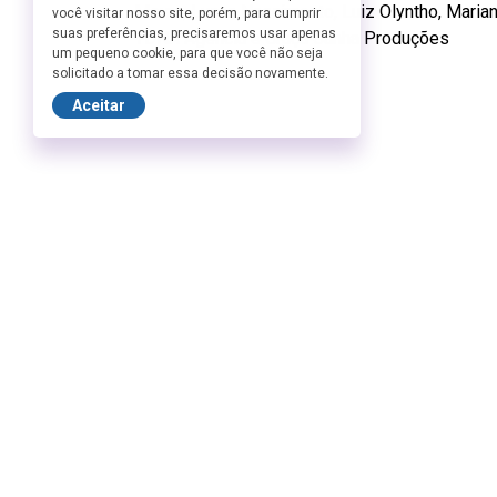
Moura, Lucca Nascimento, Luiz Olyntho, Marian
você visitar nosso site, porém, para cumprir
suas preferências, precisaremos usar apenas
+DNA Agência e Graça Cunha Produções
um pequeno cookie, para que você não seja
solicitado a tomar essa decisão novamente.
Aceitar