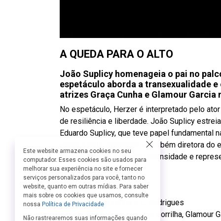
A QUEDA PARA O ALTO
João Suplicy homenageia o pai no palco
espetáculo aborda a transexualidade e
atrizes Graça Cunha e Glamour Garcia 
No espetáculo, Herzer é interpretado pelo ator
de resiliência e liberdade. João Suplicy estrei
Eduardo Suplicy, que teve papel fundamental n
estão à atriz, produtora e também diretora do 
Este website armazena cookies no seu
Glamour Garcia, trazendo intensidade e represe
computador. Esses cookies são usados para
melhorar sua experiência no site e fornecer
Ficha Técnica:
serviços personalizados para você, tanto no
website, quanto em outras mídias. Para saber
Adaptação: Carlinhos Lira
mais sobre os cookies que usamos, consulte
Direção: Graça Cunha e C. Rodrigues
nossa
Política de Privacidade
Elenco: Beatriz Dias, Felipe Sorrilha, Glamour 
Não rastrearemos suas informações quando