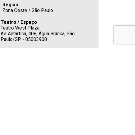
Região
Zona Oeste / São Paulo
Teatro / Espaço
Teatro West Plaza
Av. Antártica, 408, Água Branca, São
Paulo/SP - 05003900
Estacionamento
No Shopping - G3 Bloco B
Cafeteria
Sim
Telefone
(11) 3384-8045
E-mail
daniloconstrucaoteatral@gmail.com
Classificação indicativa
Não apropriado para menores de 16 anos