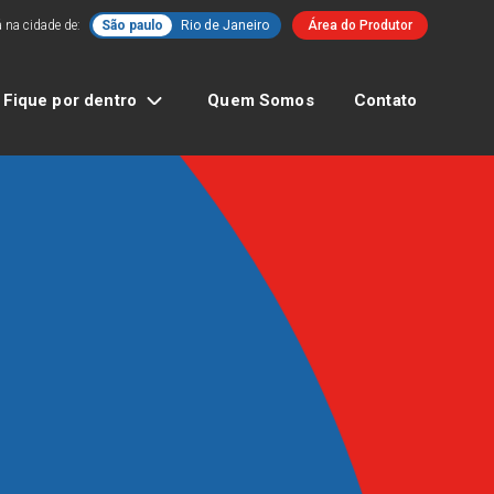
 na cidade de:
São paulo
Rio de Janeiro
Área do Produtor
Fique por dentro
Quem Somos
Contato