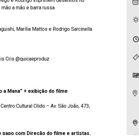
 Dyego e Rodrigo imprimem desenhos no
 mão a mão e barra russa.
uishi, Marília Mattos e Rodrigo Sarcinella
ais Cris @quicaeproduz
 a Mana” + exibição do filme
entro Cultural Olido – Av. São João, 473,
papo com Direção do filme e artistas.