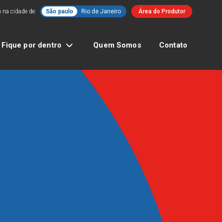
 na cidade de:
São paulo
Rio de Janeiro
Área do Produtor
Fique por dentro
Quem Somos
Contato