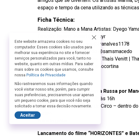
amigos que se divertem. Os artistas Marília,
espaço e tempo da cena utilizando as técnicas
Ficha Técnica:
Realização: Mano a Mana Artistas: Dyego Yamag
Direção: Beatriz Evrard @biacyr
Este website armazena cookies no seu
Trilha original : Ivan Alves @ivanalves1178
computador. Esses cookies são usados para
Figurino: Samantha Macedo @samsmacedo
melhorar sua experiência no site e fornecer
Produção: Quica Produções | Thaís Venitt | Th
serviços personalizados para você, tanto no
website, quanto em outras mídias. Para saber
Apoio: Galpão Cortina @galpaocortina
mais sobre os cookies que usamos, consulte
nossa
Política de Privacidade
Não rastrearemos suas informações quando
você visitar nosso site, porém, para cumprir
Lançamento do livro “Barra Russa por Mano
suas preferências, precisaremos usar apenas
Dia 27 de fevereiro, das 14h às 16h
um pequeno cookie, para que você não seja
Onde: Centro de Memória do Circo – dentro do C
solicitado a tomar essa decisão novamente.
Centro
Aceitar
Entrada grátis
Lançamento do filme “HORIZONTES” e Bate 