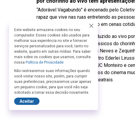
por chorinho ao vivo tem apresentaçõe
“Adorável Vagabundo” é encenado pelo Coletivo
rapaz que vive nas ruas entretendo as pessoa
trapalhada, ele vai interferindo em cenas coti
Este website armazena cookies no seu
computador. Esses cookies são usados para
Sem diálogos verbais, é conduzido ao vivo po
melhorar sua experiência no site e fornecer
Symphonic que executam clássicos do chorinh
serviços personalizados para você, tanto no
Joaquim Calado, Candido das Neves e Zequinh
website, quanto em outras mídias. Para saber
mais sobre os cookies que usamos, consulte
criativo executada pelo maestro Ederlei Lirussi
nossa
Política de Privacidade
tem figurinos assinados por JC Monteiro e cená
Não rastrearemos suas informações quando
por projeção, como nos tempos do cinema mudo,
você visitar nosso site, porém, para cumprir
adaptar às diferentes casas teatrais.
suas preferências, precisaremos usar apenas
um pequeno cookie, para que você não seja
solicitado a tomar essa decisão novamente.
Aceitar