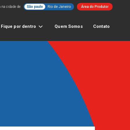
 na cidade de:
São paulo
Rio de Janeiro
Área do Produtor
Fique por dentro
Quem Somos
Contato