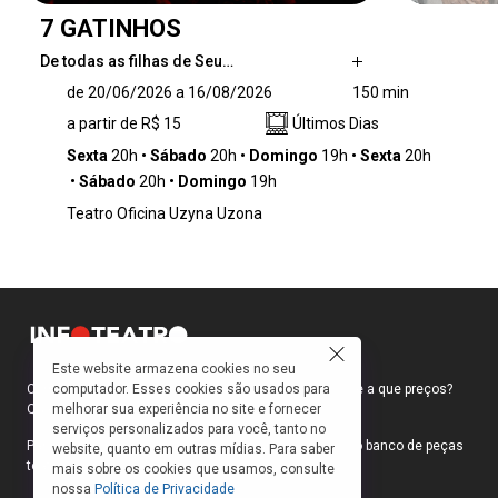
7 GATINHOS
De todas as filhas de Seu…
De todas as filhas de Seu Noronha com Dona
de 20/06/2026 a 16/08/2026
150 min
Aracy, Silene é a mais nova - e também a mais
a partir de R$ 15
Últimos Dias
mimada. Ela tem direito a uma boa educação
em um colégio interno, pois é a esperança da
Sexta
20h
Sábado
20h
Domingo
19h
Sexta
20h
família de cinco mulheres: pelo menos uma se
Sábado
20h
Domingo
19h
casará na igreja, virgem, virando o símbolo de
Teatro Oficina Uzyna Uzona
salvação moral da família. As outras quatro
irmãs, Aurora, Arlete, Débora e Hilda, que
ainda não se casaram, se empenham em
juntar dinheiro para o enxoval da caçula
enquanto enfrentam o temperamento
agressivo do pai. Mas a situação muda
radicalmente quando Silene é acusada, no
Este website armazena cookies no seu
colégio, de matar a pauladas uma gata
computador. Esses cookies são usados para
Como faço para ir ao teatro? Onde compro ingressos e a que preços?
prenha.
melhorar sua experiência no site e fornecer
Quais peças estão em cartaz?
serviços personalizados para você, tanto no
Para responder a essas e outras perguntas, criamos o banco de peças
website, quanto em outras mídias. Para saber
teatrais do INFOTEATRO.
mais sobre os cookies que usamos, consulte
nossa
Política de Privacidade