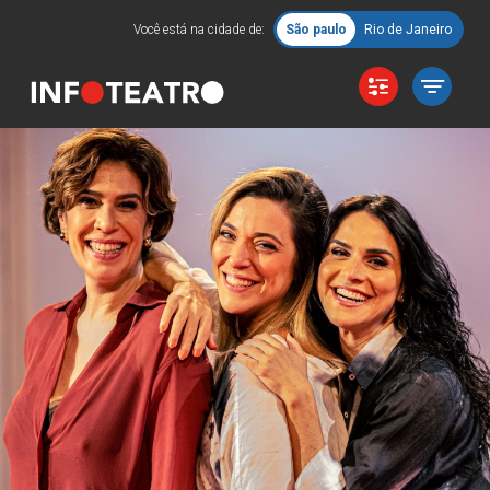
Você está na cidade de:
São paulo
Rio de Janeiro