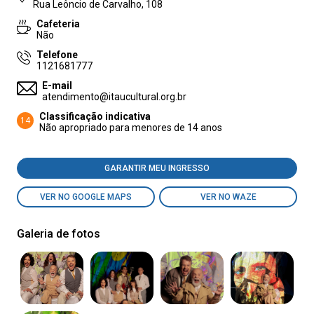
Rua Leôncio de Carvalho, 108
Cafeteria
Não
Telefone
1121681777
E-mail
atendimento@itaucultural.org.br
Classificação indicativa
14
Não apropriado para menores de 14 anos
GARANTIR MEU INGRESSO
VER NO GOOGLE MAPS
VER NO WAZE
Galeria de fotos