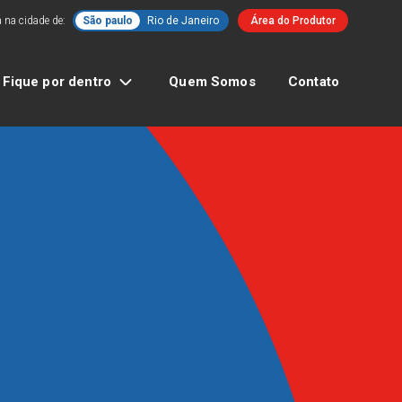
 na cidade de:
São paulo
Rio de Janeiro
Área do Produtor
Fique por dentro
Quem Somos
Contato