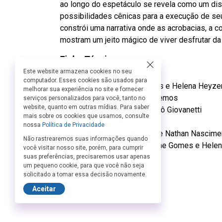
ao longo do espetáculo se revela como um dis
possibilidades cênicas para a execução de se
constrói uma narrativa onde as acrobacias, a c
mostram um jeito mágico de viver desfrutar da 
Ficha Técnica:
Este website armazena cookies no seu
Direção: Diogo Granato
computador. Esses cookies são usados para
Intérpretes: Guilherme Gomes e Helena Heyze
melhorar sua experiência no site e fornecer
Trilha Sonora original: Beto Lemos
serviços personalizados para você, tanto no
website, quanto em outras mídias. Para saber
Cenografia e Iluminação: Dodô Giovanetti
mais sobre os cookies que usamos, consulte
Figurino: Raquel Theo
nossa
Política de Privacidade
Fotografia: Renato Mangolin e Nathan Nascime
Não rastrearemos suas informações quando
Produção Executiva: Guilherme Gomes e Hele
você visitar nosso site, porém, para cumprir
Vídeo: Fabian Alvarez
suas preferências, precisaremos usar apenas
um pequeno cookie, para que você não seja
Realização: Em Boa Cia
solicitado a tomar essa decisão novamente.
Aceitar