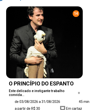
14
O PRINCÍPIO DO ESPANTO
Este delicado e instigante trabalho
convida…
Este delicado e instigante trabalho convida o
de 03/08/2026 a 31/08/2026
45 min
público a mergulhar em uma experiência
a partir de R$ 30
Em cartaz
poética na qual o silêncio fala mais alto do que