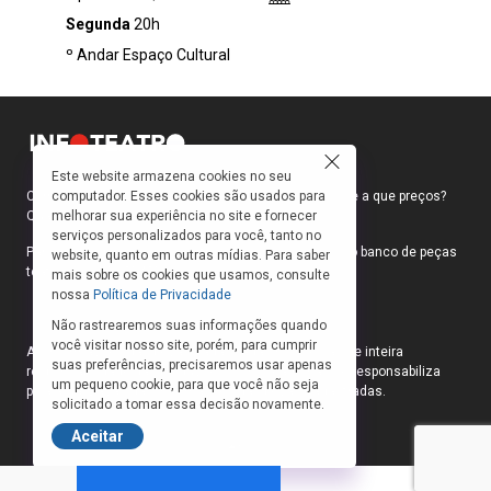
qualquer palavra. Em cena, um boneco
Segunda
20h
acredita conduzir o mundo à sua frente —
º Andar Espaço Cultural
manipula objetos, cria movimentos, apaixona-
se. No entanto, desconhece completamente
aquilo que o move: o homem por trás de seus
gestos
Este website armazena cookies no seu
computador. Esses cookies são usados para
Como faço para ir ao teatro? Onde compro ingressos e a que preços?
melhorar sua experiência no site e fornecer
Quais peças estão em cartaz?
serviços personalizados para você, tanto no
Para responder a essas e outras perguntas, criamos o banco de peças
website, quanto em outras mídias. Para saber
teatrais do INFOTEATRO.
mais sobre os cookies que usamos, consulte
nossa
Política de Privacidade
Não rastrearemos suas informações quando
você visitar nosso site, porém, para cumprir
As informações das peças cadastradas no site são de inteira
suas preferências, precisaremos usar apenas
responsabilidade das produções. O Infoteatro não se responsabiliza
um pequeno cookie, para que você não seja
pela atualização das informações das peças cadastradas.
solicitado a tomar essa decisão novamente.
Aceitar