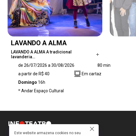
LAVANDO A ALMA
LAVANDO A ALMA A tradicional
lavanderia…
LAVANDO A ALMA A tradicional lavanderia
de 26/07/2026 a 30/08/2026
80 min
Soul Wash é conduzida por três dedicadas
a partir de R$ 40
Em cartaz
colegas, que lavam roupas com o respeito e
devoção de quem lava a própria alma. Até que
Domingo
16h
a herdeira do negócio, Alma, quer transformar
º Andar Espaço Cultural
o local em uma lavanderia automática,
dispensando a função das lavadeiras. Então, é
hora de deixar as roupas de lado e,
definitivamente, “Lavar a Alma”. Comédia
Musical com pitada de Absurdo e repertório
predominante de Soul Music Nacional.
Este website armazena cookies no seu