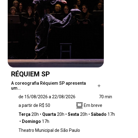
RÉQUIEM SP
A coreografia Réquiem SP apresenta
um…
A coreografia Réquiem SP apresenta um
de 15/08/2026 a 22/08/2026
70 min
desafio e um exercício que estabelece um
a partir de R$ 50
Em breve
diálogo entre distintas linhagens de dança,
como o balé, o jumpstyle e as danças urbanas
Terça
20h
Quarta
20h
Sexta
20h
Sábado
17h
e populares. A proposta investiga de maneira
Domingo
17h
provocativa as possibilidades de articulação
Theatro Municipal de São Paulo
entre corpos, contextos e manifestações