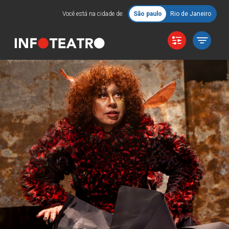
Você está na cidade de:
São paulo
Rio de Janeiro