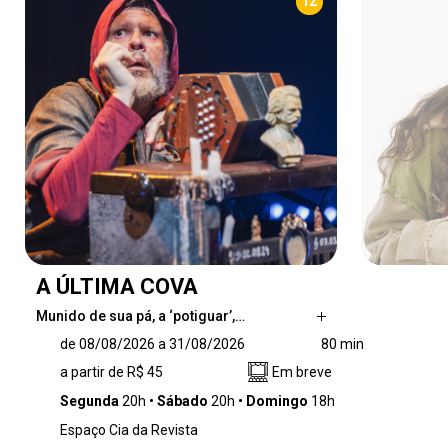
12
A ÚLTIMA COVA
Munido de sua pá, a ‘potiguar’,…
Munido de sua pá, a ‘potiguar’, Djalma é um
de 08/08/2026 a 31/08/2026
80 min
coveiro nordestino que veio trabalhar em São
a partir de R$ 45
Em breve
Paulo para procurar sua mãe. Nunca aceitou
que a mãe o tivesse deixado para se aventurar
Segunda
20h
Sábado
20h
Domingo
18h
pelo mundo, atento às ‘injustezas’ que sofrem
Espaço Cia da Revista
muitos de seus clientes. Djalma burla a