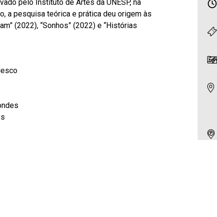
vado pelo Instituto de Artes da UNESP, na
o, a pesquisa teórica e prática deu origem às
am” (2022), “Sonhos” (2022) e “Histórias
desco
condes
es
riel dos Santos, 131 (não é conveniado)