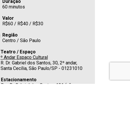
Duração
60 minutos
Valor
R$60 / R$40 / R$30
Região
Centro / São Paulo
Teatro / Espaço
º Andar Espaço Cultural
R. Dr. Gabriel dos Santos, 30, 2º andar,
Santa Cecília, São Paulo/SP - 01231010
Estacionamento
Rua Dr Gabriel dos Santos, 131 (não
conveniado)
Cafeteria
Sim
Telefone
(11) 3666-6138