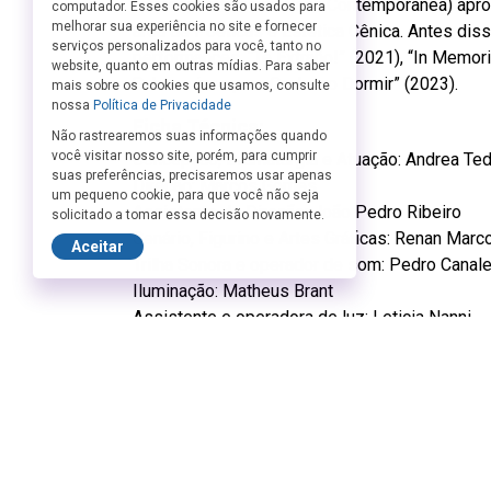
Interespecíficas na Cena Contemporânea) apro
computador. Esses cookies são usados para
melhorar sua experiência no site e fornecer
área de Poéticas e Estética Cênica. Antes diss
serviços personalizados para você, tanto no
performances, “Te Extraño!” (2021), “In Memori
website, quanto em outras mídias. Para saber
Subversivas para Cachorro Dormir” (2023).
mais sobre os cookies que usamos, consulte
nossa
Política de Privacidade
Ficha Técnica:
Não rastrearemos suas informações quando
você visitar nosso site, porém, para cumprir
Concepção, Dramaturgia e Atuação: Andrea Te
suas preferências, precisaremos usar apenas
Direção: Marcos Gomes
um pequeno cookie, para que você não seja
Assistente de Direção: João Pedro Ribeiro
solicitado a tomar essa decisão novamente.
Cenário, Figurino e Artes Gráficas: Renan Mar
Aceitar
Trilha Sonora e operador de som: Pedro Canal
Iluminação: Matheus Brant
Assistente e operadora de luz: Leticia Nanni
Fotografia e Vídeo: Halei Rembrandt
Assistentes de Produção: Marcelo Leão
Produção: Anayan Moretto
*Estacionamento mais próximo: Rua Dr. Gab