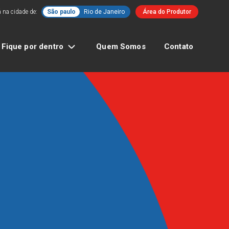
 na cidade de:
São paulo
Rio de Janeiro
Área do Produtor
Fique por dentro
Quem Somos
Contato