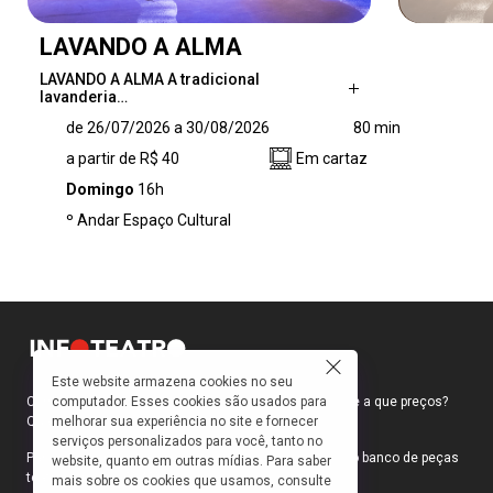
LAVANDO A ALMA
LAVANDO A ALMA A tradicional
lavanderia…
LAVANDO A ALMA A tradicional lavanderia
de 26/07/2026 a 30/08/2026
80 min
Soul Wash é conduzida por três dedicadas
a partir de R$ 40
Em cartaz
colegas, que lavam roupas com o respeito e
devoção de quem lava a própria alma. Até que
Domingo
16h
a herdeira do negócio, Alma, quer transformar
º Andar Espaço Cultural
o local em uma lavanderia automática,
dispensando a função das lavadeiras. Então, é
hora de deixar as roupas de lado e,
definitivamente, “Lavar a Alma”. Comédia
Musical com pitada de Absurdo e repertório
predominante de Soul Music Nacional.
Este website armazena cookies no seu
computador. Esses cookies são usados para
Como faço para ir ao teatro? Onde compro ingressos e a que preços?
melhorar sua experiência no site e fornecer
Quais peças estão em cartaz?
serviços personalizados para você, tanto no
Para responder a essas e outras perguntas, criamos o banco de peças
website, quanto em outras mídias. Para saber
teatrais do INFOTEATRO.
mais sobre os cookies que usamos, consulte