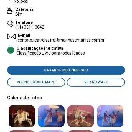
No local
Cafeteria
Sim
Telefone
(11) 3611-3042
E-mail
contato.teatrojsafra@manhasemanias.com.br
Classificação indicativa
L
Classificação Livre para todas idades
GARANTIR MEU INGRESSO
VER NO GOOGLE MAPS
VER NO WAZE
Galeria de fotos