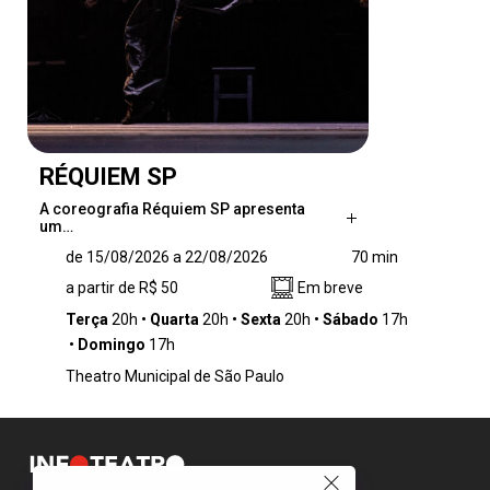
RÉQUIEM SP
A coreografia Réquiem SP apresenta
um…
A coreografia Réquiem SP apresenta um
de 15/08/2026 a 22/08/2026
70 min
desafio e um exercício que estabelece um
a partir de R$ 50
Em breve
diálogo entre distintas linhagens de dança,
como o balé, o jumpstyle e as danças urbanas
Terça
20h
Quarta
20h
Sexta
20h
Sábado
17h
e populares. A proposta investiga de maneira
Domingo
17h
provocativa as possibilidades de articulação
Theatro Municipal de São Paulo
entre corpos, contextos e manifestações
culturais, destacando as dinâmicas e a
singularidade de uma cidade como São Paulo.
Nesse cenário, o movimento do elenco vai
além da técnica, atuando como matéria para