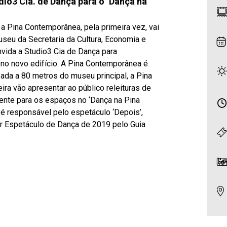
io3 Cia. de Dança para o ‘Dança na
a Pina Contemporânea, pela primeira vez, vai
useu da Secretaria da Cultura, Economia e
nvida a Studio3 Cia de Dança para
 no novo edifício. A Pina Contemporânea é
zada a 80 metros do museu principal, a Pina
ira vão apresentar ao público releituras de
ente para os espaços no ‘Dança na Pina
 é responsável pelo espetáculo ‘Depois’,
hor Espetáculo de Dança de 2019 pelo Guia