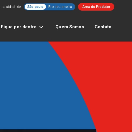
 na cidade de:
São paulo
Rio de Janeiro
Área do Produtor
Fique por dentro
Quem Somos
Contato