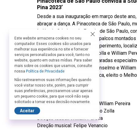
Pinacoteca de São Paulo convida a Stud
Pina 2023’
Desde a sua inauguração em março deste ano, 
abraçar a dança. A Pinacoteca de São Paulo, m
Indústria Criativas do Estado de São Paulo, co
intervenção artística em três palcos montados
Este website armazena cookies no seu
computador. Esses cookies são usados para
um lugar de acolhimento e experimento, locali
melhorar sua experiência no site e fornecer
Luz. Os diretores Anselmo Zolla e William Pere
serviços personalizados para você, tanto no
trabalhos da companhia preparadas especialm
website, quanto em outras mídias. Para saber
mais sobre os cookies que usamos, consulte
2023’. A dupla de criadores Anselmo e William
nossa
Política de Privacidade
sucesso de público e de crítica, eleito o Mel
Não rastrearemos suas informações quando
Folha.
você visitar nosso site, porém, para cumprir
suas preferências, precisaremos usar apenas
Ficha Técnica:
um pequeno cookie, para que você não seja
solicitado a tomar essa decisão novamente.
Concepção: Anselmo Zolla e Wlliam Pereira
Direção coreográfica: Anselmo Zolla
Aceitar
Direção teatral: William Pereira
Direção musical: Felipe Venancio
Figurinos: Fábio Namatame