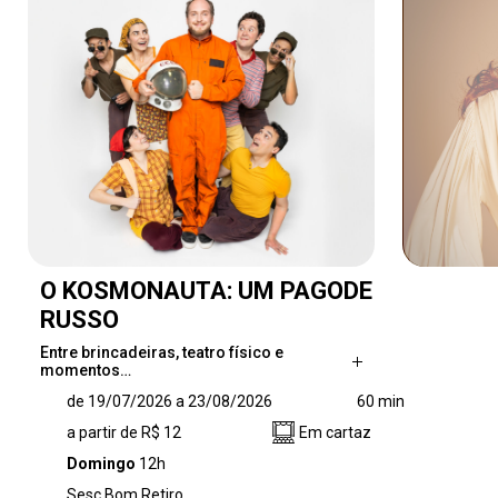
O KOSMONAUTA: UM PAGODE
RUSSO
Entre brincadeiras, teatro físico e
momentos…
Entre brincadeiras, teatro físico e momentos
de 19/07/2026 a 23/08/2026
60 min
de ternura, o musical, com direção de
a partir de R$ 12
Em cartaz
Fernanda Castello Branco, mistura ritmos
nordestinos e trilhas espaciais para dar o tom
Domingo
12h
fantástico e familiar à encenação da trupe de
Sesc Bom Retiro