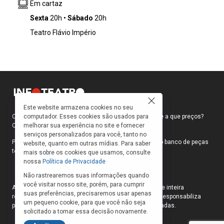
Em cartaz
acaba trazendo uma convidada inesperada
para a noite. De maneira atrapalhada e
Sexta
20h
Sábado
20h
divertida, Leila tenta de mil formas escapar do
Teatro Flávio Império
inevitável. Ao lidar com seu apego, convida o
público a fazer o mesmo e, como num ritual,
tentarão juntos aprender a dizer “adeus”.
Este website armazena cookies no seu
computador. Esses cookies são usados para
Como faço para ir ao teatro? Onde compro ingressos e a que preços?
melhorar sua experiência no site e fornecer
Quais peças estão em cartaz?
serviços personalizados para você, tanto no
Para responder a essas e outras perguntas, criamos o banco de peças
website, quanto em outras mídias. Para saber
teatrais do INFOTEATRO.
mais sobre os cookies que usamos, consulte
nossa
Política de Privacidade
Não rastrearemos suas informações quando
você visitar nosso site, porém, para cumprir
As informações das peças cadastradas no site são de inteira
suas preferências, precisaremos usar apenas
responsabilidade das produções. O Infoteatro não se responsabiliza
um pequeno cookie, para que você não seja
pela atualização das informações das peças cadastradas.
solicitado a tomar essa decisão novamente.