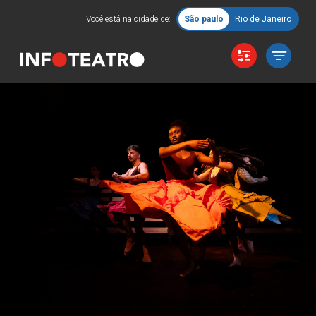
Você está na cidade de:
São paulo
Rio de Janeiro