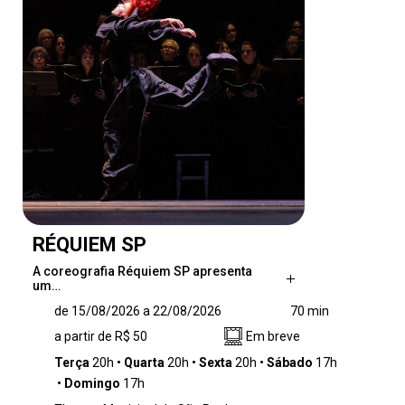
RÉQUIEM SP
A coreografia Réquiem SP apresenta
um…
A coreografia Réquiem SP apresenta um
de 15/08/2026 a 22/08/2026
70 min
desafio e um exercício que estabelece um
a partir de R$ 50
Em breve
diálogo entre distintas linhagens de dança,
como o balé, o jumpstyle e as danças urbanas
Terça
20h
Quarta
20h
Sexta
20h
Sábado
17h
e populares. A proposta investiga de maneira
Domingo
17h
provocativa as possibilidades de articulação