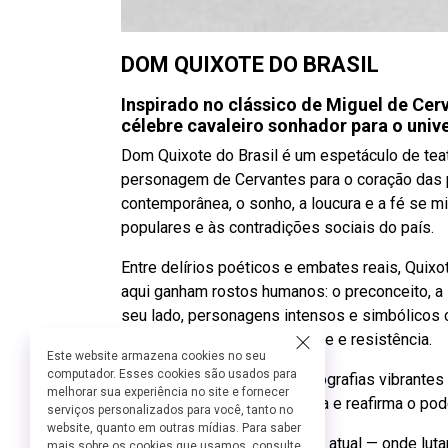
DOM QUIXOTE DO BRASIL
Inspirado no clássico de Miguel de Cer
célebre cavaleiro sonhador para o univer
Dom Quixote do Brasil é um espetáculo de teat
personagem de Cervantes para o coração das per
contemporânea, o sonho, a loucura e a fé se m
populares e às contradições sociais do país.
Entre delírios poéticos e embates reais, Quix
aqui ganham rostos humanos: o preconceito, a i
seu lado, personagens intensos e simbólicos
coragem, amor, espiritualidade e resistência.
Este website armazena cookies no seu
computador. Esses cookies são usados para
Com músicas originais, coreografias vibrantes 
melhorar sua experiência no site e fornecer
celebra a diversidade humana e reafirma o po
serviços personalizados para você, tanto no
website, quanto em outras mídias. Para saber
Uma obra potente, sensível e atual — onde lutar
mais sobre os cookies que usamos, consulte