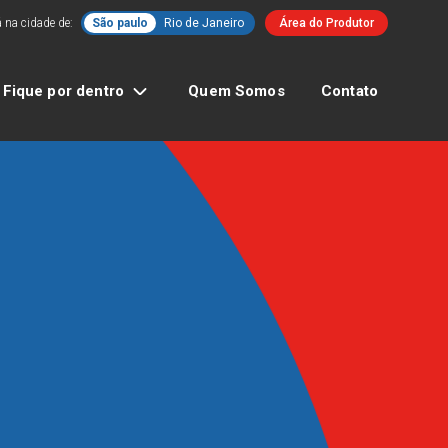
 na cidade de:
São paulo
Rio de Janeiro
Área do Produtor
Fique por dentro
Quem Somos
Contato