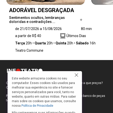
ADORÁVEL DESGRAÇADA
Sentimentos ocultos, lembranças
doloridas e contradições.…
Sentimentos ocultos, lembranças doloridas e
de 21/07/2026 a 15/08/2026
80 min
contradições. O espectador é convidado a
a partir de R$ 40
Últimos Dias
embarcar com Guta em uma jornada de
autodescoberta e redenção, quando o
Terça
20h
Quarta
20h
Quinta
20h
Sábado
16h
passado bate à sua porta porta.
Teatro Commune
Este website armazena cookies no seu
computador. Esses cookies são usados para
Como faço para ir ao teatro? Onde compro ingressos e a que preços?
melhorar sua experiência no site e fornecer
Quais peças estão em cartaz?
serviços personalizados para você, tanto no
Para responder a essas e outras perguntas, criamos o banco de peças
website, quanto em outras mídias. Para saber
teatrais do INFOTEATRO.
mais sobre os cookies que usamos, consulte
nossa
Política de Privacidade
Não rastrearemos suas informações quando