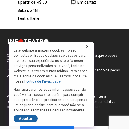
a partir de R$ 50
Em cartaz
ONU, ele é desafiado a estudar a mente do
homem mais famoso da história: Jesus.
Sábado
18h
Marco Polo, um dos maiores ateus da
Teatro Itália
atualidade, recusa-se, mas é instigado por
uma plateia de intelectuais a realizar essa
empreitada e aceita. É, então, montada uma
mesa-redonda, composta por brilhantes
profissionais para analisar a mente de Jesus
Este website armazena cookies no seu
sob os ângulos da ciência e, não, da religião. A
computador. Esses cookies são usados para
Como faço para ir ao teatro? Onde compro ingressos e a que preços?
partir disso, o personagem começa uma
melhorar sua experiência no site e fornecer
Quais peças estão em cartaz?
jornada épica para saber se Jesus era um
serviços personalizados para você, tanto no
mestre em ter autocontrole, gerir sua emoção,
Para responder a essas e outras perguntas, criamos o banco de peças
website, quanto em outras mídias. Para saber
teatrais do INFOTEATRO.
trabalhar perdas e frustrações, libertar sua
mais sobre os cookies que usamos, consulte
nossa
Política de Privacidade
criatividade e formar pensadores. Ao estudar
a mente de Jesus, Marco Polo surpreende os
Não rastrearemos suas informações quando
demais participantes da pesquisa, que ficam
você visitar nosso site, porém, para cumprir
As informações das peças cadastradas no site são de inteira
admirados diante do inexplicável.
suas preferências, precisaremos usar apenas
responsabilidade das produções. O Infoteatro não se responsabiliza
um pequeno cookie, para que você não seja
pela atualização das informações das peças cadastradas.
solicitado a tomar essa decisão novamente.
Aceitar