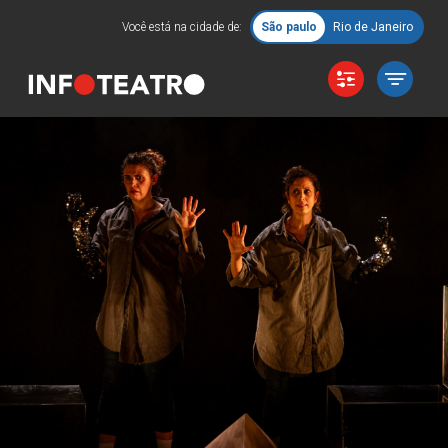
Você está na cidade de:
São paulo
Rio de Janeiro