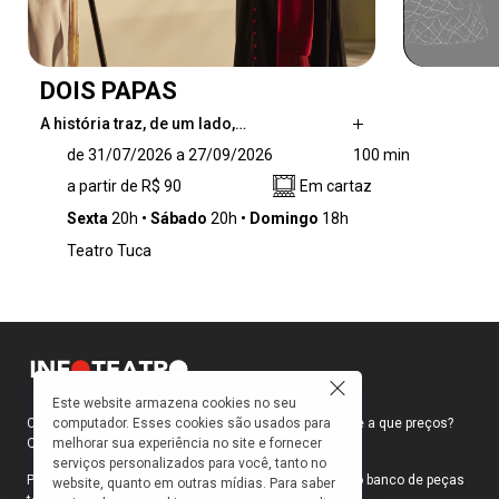
DOIS PAPAS
A história traz, de um lado,…
A história traz, de um lado, um refinado
de 31/07/2026 a 27/09/2026
100 min
teólogo representante da tradição e dos
a partir de R$ 90
Em cartaz
velhos costumes da Igreja; do outro, um
religioso carismático e com fama de rebelde
Sexta
20h
Sábado
20h
Domingo
18h
disposto a construir pontes com as mudanças
Teatro Tuca
do mundo moderno. O cardeal argentino
Jorge Bergoglio está decidido a pedir sua
aposentadoria devido a divergências sobre a
forma como o Papa Bento XVI tem conduzido
a Igreja. No entanto, ele é surpreendido por um
convite pessoal que mudará seu destino: um
encontro com o próprio Papa.
Este website armazena cookies no seu
computador. Esses cookies são usados para
Como faço para ir ao teatro? Onde compro ingressos e a que preços?
melhorar sua experiência no site e fornecer
Quais peças estão em cartaz?
serviços personalizados para você, tanto no
Para responder a essas e outras perguntas, criamos o banco de peças
website, quanto em outras mídias. Para saber