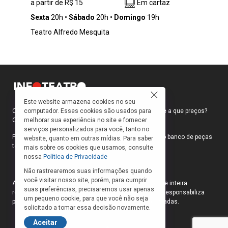
a partir de R$ 15
Em cartaz
assustador mundo da “maternagem” – esse
termo cunhado com precisão para deixar, na
Sexta
20h
Sábado
20h
Domingo
19h
maioria das vezes, exclusivamente a cargo da
Teatro Alfredo Mesquita
mãe os cuidados e as responsabilidade sobre
a criança.
Este website armazena cookies no seu
computador. Esses cookies são usados para
Como faço para ir ao teatro? Onde compro ingressos e a que preços?
melhorar sua experiência no site e fornecer
Quais peças estão em cartaz?
serviços personalizados para você, tanto no
Para responder a essas e outras perguntas, criamos o banco de peças
website, quanto em outras mídias. Para saber
teatrais do INFOTEATRO.
mais sobre os cookies que usamos, consulte
nossa
Política de Privacidade
Não rastrearemos suas informações quando
você visitar nosso site, porém, para cumprir
As informações das peças cadastradas no site são de inteira
suas preferências, precisaremos usar apenas
responsabilidade das produções. O Infoteatro não se responsabiliza
um pequeno cookie, para que você não seja
pela atualização das informações das peças cadastradas.
solicitado a tomar essa decisão novamente.
Aceitar