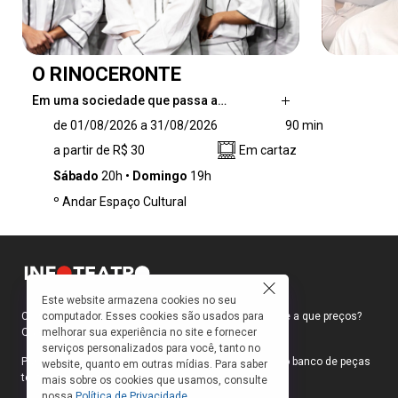
O RINOCERONTE
Em uma sociedade que passa a…
Em uma sociedade que passa a aceitar o
de 01/08/2026 a 31/08/2026
90 min
absurdo como natural, o verdadeiro perigo não
a partir de R$ 30
Em cartaz
tem chifres nem pele grossa. Diante do coro
coletivo, a Cia Paquiderme traz para o palco
Sábado
20h
Domingo
19h
uma experiência visceral e arrebatadora sobre
º Andar Espaço Cultural
o poder da resistência. Você ainda pensa por
si mesmo? Quando a manada passar, você vai
resistir sozinho?
Este website armazena cookies no seu
computador. Esses cookies são usados para
Como faço para ir ao teatro? Onde compro ingressos e a que preços?
melhorar sua experiência no site e fornecer
Quais peças estão em cartaz?
serviços personalizados para você, tanto no
Para responder a essas e outras perguntas, criamos o banco de peças
website, quanto em outras mídias. Para saber
teatrais do INFOTEATRO.
mais sobre os cookies que usamos, consulte
nossa
Política de Privacidade