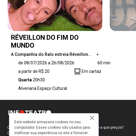
RÉVEILLON DO FIM DO
MUNDO
A Companhia do Ralo estreia Réveillon…
A Companhia do Ralo estreia Réveillon Do Fim
de 08/07/2026 a 26/08/2026
60 min
Do Mundo, comédia que aborda a dificuldade
a partir de R$ 20
Em cartaz
de viver além dos próprios problemas e o valor
da empatia Partindo de uma narrativa na qual
Quarta
20h30
uma família de classe média-alta contrata um
Alvenaria Espaço Cultural
churrasqueiro na tentativa de celebrar seu
último Ano Novo, uma hora […]
Este website armazena cookies no seu
computador. Esses cookies são usados para
Como faço para ir ao teatro? Onde compro ingressos e a que preços?
melhorar sua experiência no site e fornecer
Quais peças estão em cartaz?