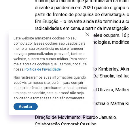
mundo para mundos que já terminaram há muito
durante a pandemia em 2020 quando o grupo cr
partir de frentes de pesquisa de dramaturgia, 
Em Erupção – o levante ainda não terminou a c
radicalidades em cena, a partir da investigaç
integrantes e no espaço que eles ocupam. 16 
Este website armazena cookies no seu
em seres de diferentes cosmologias, modifica
computador. Esses cookies são usados para
outros mundos.
melhorar sua experiência no site e fornecer
serviços personalizados para você, tanto no
website, quanto em outras mídias. Para saber
Ficha Técnica:
mais sobre os cookies que usamos, consulte
Performance e Criação: Abraão Kimberley, Akinn,
nossa
Política de Privacidade
Aparecida, Benedito Beatriz, DJ Shaolin, Icá Iuor
Não rastrearemos suas informações quando
Cristina, Marcela
você visitar nosso site, porém, para cumprir
suas preferências, precisaremos usar apenas
Jesus, Marcéu Fernandes, Mel Oliveira, Mathe
um pequeno cookie, para que você não seja
Direção: Martha Kiss Perrone.
solicitado a tomar essa decisão novamente.
Dramaturgia: Icá Iuori, Lilith Cristina e Martha 
Aceitar
Iluminação: Benedito Beatriz.
Direção de Movimento: Ricardo Januário.
Colaboração Corporal: Castilho.