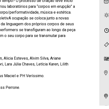
 tempo? O processo de criação teve início
iou laboratórios para “corpos em erupção” a
corpo/performatividade, música e estética.
oletivA ocupação se coloca junto a novas
ão da linguagem dos próprios corpos de seus
performers se transfiguram ao longo da peça
m o seu corpo para se transmutar para
 Alicia Esteves, Alvim Silva, Ariane
i, Lara Júlia Chaves, Letícia Karen, Lilith
us Maciel e PH Veríssimo.
Kiss Perrone.