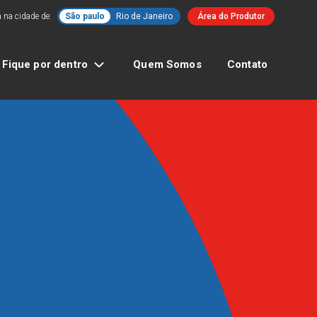
 na cidade de:
São paulo
Rio de Janeiro
Área do Produtor
Fique por dentro
Quem Somos
Contato