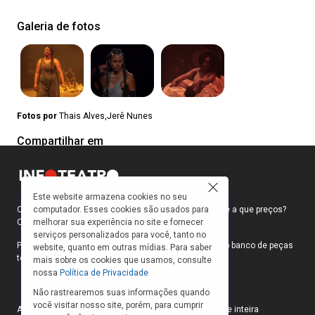
Galeria de fotos
Fotos por
Thais Alves,Jerê Nunes
Compartilhar em
Este website armazena cookies no seu
computador. Esses cookies são usados para
Como faço para ir ao teatro? Onde compro ingressos e a que preços?
melhorar sua experiência no site e fornecer
Quais peças estão em cartaz?
serviços personalizados para você, tanto no
Para responder a essas e outras perguntas, criamos o banco de peças
website, quanto em outras mídias. Para saber
teatrais do INFOTEATRO.
mais sobre os cookies que usamos, consulte
nossa
Política de Privacidade
Não rastrearemos suas informações quando
você visitar nosso site, porém, para cumprir
As informações das peças cadastradas no site são de inteira