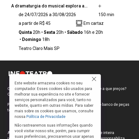
A dramaturgia do musical explora a…
A dramaturgia do musical explora a riqueza de
de 24/07/2026 a 30/08/2026
150 min
estilos presentes na obra do artista – que
a partir de R$ 45
Em cartaz
passeia pelo jazz, samba, ritmos afro-
brasileiros e pop –, além de destacar a força
Quinta
20h
Sexta
20h
Sábado
16h e 20h
de suas letras, que falam de amor, amizade,
Domingo
18h
superação e esperança. Essa conexão
Teatro Claro Mais SP
emocional, presente em suas canções, será
transportada para o palco de forma
envolvente, criando uma experiência única
para o público.
Este website armazena cookies no seu
computador. Esses cookies são usados para
Como faço para ir ao teatro? Onde compro ingressos e a que preços?
melhorar sua experiência no site e fornecer
Quais peças estão em cartaz?
serviços personalizados para você, tanto no
Para responder a essas e outras perguntas, criamos o banco de peças
website, quanto em outras mídias. Para saber
teatrais do INFOTEATRO.
mais sobre os cookies que usamos, consulte
nossa
Política de Privacidade
Não rastrearemos suas informações quando
você visitar nosso site, porém, para cumprir
As informações das peças cadastradas no site são de inteira
suas preferências, precisaremos usar apenas
responsabilidade das produções. O Infoteatro não se responsabiliza