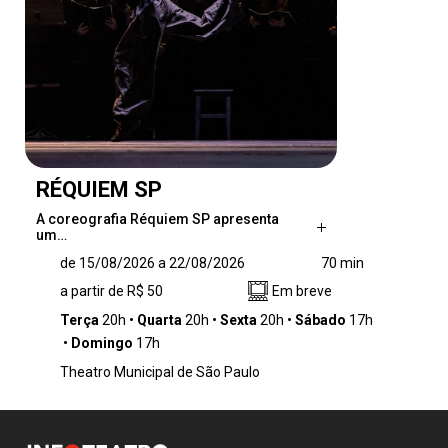
RÉQUIEM SP
A coreografia Réquiem SP apresenta
um…
A coreografia Réquiem SP apresenta um
de 15/08/2026 a 22/08/2026
70 min
desafio e um exercício que estabelece um
a partir de R$ 50
Em breve
diálogo entre distintas linhagens de dança,
como o balé, o jumpstyle e as danças urbanas
Terça
20h
Quarta
20h
Sexta
20h
Sábado
17h
e populares. A proposta investiga de maneira
Domingo
17h
provocativa as possibilidades de articulação
Theatro Municipal de São Paulo
entre corpos, contextos e manifestações
culturais, destacando as dinâmicas e a
singularidade de uma cidade como São Paulo.
Nesse cenário, o movimento do elenco vai