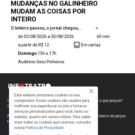
MUDANÇAS NO GALINHEIRO
MUDAM AS COISAS POR
INTEIRO
O leiteiro passou, o jornal chegou,…
O leiteiro passou, o jornal chegou, o Sol
de 02/08/2026 a 30/08/2026
60 min
nasceu, o galo cantou, os pintinhos foram
a partir de R$ 12
Em cartaz
para escola e a galinha cuidou da casa, veio a
noite e a Lua cruzou o céu. No dia seguinte
Domingo
15h e 17h
tudo recomeça em um ciclo que parece nunca
Auditório Sesc Pinheiros
ter fim. Mas será que tudo permanece sempre
igual? Nesse galinheiro a mudança está no ar.
Com direção e dramaturgia de Maristela
Chelala e livremente inspirado na obra de
Sylvia Orthof, esse espetáculo para toda a
Este website armazena cookies no seu
família ilustra a importância das mudanças e
computador. Esses cookies são usados para
Como faço para ir ao teatro? Onde compro ingressos e a que preços?
o impacto que elas podem ter em nossas
melhorar sua experiência no site e fornecer
Quais peças estão em cartaz?
vidas.
serviços personalizados para você, tanto no
Para responder a essas e outras perguntas, criamos o banco de peças
website, quanto em outras mídias. Para saber
teatrais do INFOTEATRO.
mais sobre os cookies que usamos, consulte
nossa
Política de Privacidade