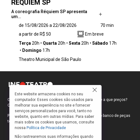
RÉQUIEM SP
A coreografia Réquiem SP apresenta
um…
A coreografia Réquiem SP apresenta um
de 15/08/2026 a 22/08/2026
70 min
desafio e um exercício que estabelece um
a partir de R$ 50
Em breve
diálogo entre distintas linhagens de dança,
como o balé, o jumpstyle e as danças urbanas
Terça
20h
Quarta
20h
Sexta
20h
Sábado
17h
e populares. A proposta investiga de maneira
Domingo
17h
provocativa as possibilidades de articulação
Theatro Municipal de São Paulo
entre corpos, contextos e manifestações
culturais, destacando as dinâmicas e a
singularidade de uma cidade como São Paulo.
Nesse cenário, o movimento do elenco vai
além da técnica, atuando como matéria para
explorar e compreender as interações do
Este website armazena cookies no seu
computador. Esses cookies são usados para
Como faço para ir ao teatro? Onde compro ingressos e a que preços?
corpo com o ambiente.
melhorar sua experiência no site e fornecer
Quais peças estão em cartaz?
serviços personalizados para você, tanto no
Para responder a essas e outras perguntas, criamos o banco de peças
website, quanto em outras mídias. Para saber
teatrais do INFOTEATRO.
mais sobre os cookies que usamos, consulte
nossa
Política de Privacidade
Não rastrearemos suas informações quando