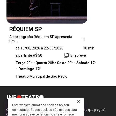
RÉQUIEM SP
A coreografia Réquiem SP apresenta
um…
A coreografia Réquiem SP apresenta um
de 15/08/2026 a 22/08/2026
70 min
desafio e um exercício que estabelece um
a partir de R$ 50
Em breve
diálogo entre distintas linhagens de dança,
como o balé, o jumpstyle e as danças urbanas
Terça
20h
Quarta
20h
Sexta
20h
Sábado
17h
e populares. A proposta investiga de maneira
Domingo
17h
provocativa as possibilidades de articulação
Theatro Municipal de São Paulo
entre corpos, contextos e manifestações
culturais, destacando as dinâmicas e a
singularidade de uma cidade como São Paulo.
Nesse cenário, o movimento do elenco vai
além da técnica, atuando como matéria para
explorar e compreender as interações do
Este website armazena cookies no seu
computador. Esses cookies são usados para
Como faço para ir ao teatro? Onde compro ingressos e a que preços?
corpo com o ambiente.
melhorar sua experiência no site e fornecer
Quais peças estão em cartaz?