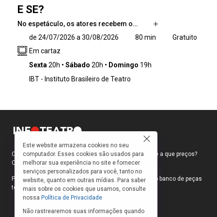
E SE?
No espetáculo, os atores recebem o…
No espetáculo, os atores recebem o público já
de 24/07/2026 a 30/08/2026
80 min
Gratuito
em cena, com luzes acesas e portas abertas,
Em cartaz
para que todos entrem juntos no jogo teatral.
A cidade não figura como o “lado de fora” do
Sexta
20h
Sábado
20h
Domingo
19h
teatro, mas atravessa a cena e participa da
IBT - Instituto Brasileiro de Teatro
estrutura que alterna cenas curtas, conversas,
pensamentos em voz alta e narrações diretas
ao público. Apesar dos temas densos, os
questionamentos da narrativa divertem,
emocionam e levam reflexões ao público, já
que são temas que geram forte identificação
em quem vive na metrópole
Este website armazena cookies no seu
computador. Esses cookies são usados para
Como faço para ir ao teatro? Onde compro ingressos e a que preços?
melhorar sua experiência no site e fornecer
Quais peças estão em cartaz?
serviços personalizados para você, tanto no
Para responder a essas e outras perguntas, criamos o banco de peças
website, quanto em outras mídias. Para saber
teatrais do INFOTEATRO.
mais sobre os cookies que usamos, consulte
nossa
Política de Privacidade
Não rastrearemos suas informações quando