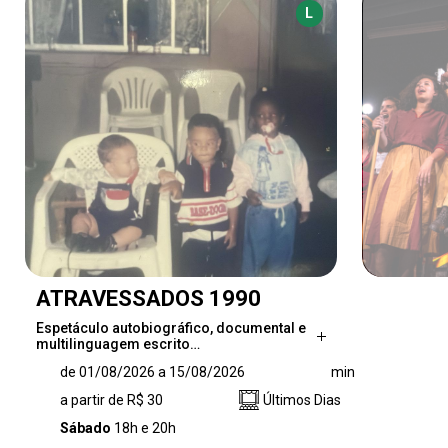
L
ATRAVESSADOS 1990
Espetáculo autobiográfico, documental e
multilinguagem escrito…
Espetáculo autobiográfico, documental e
de 01/08/2026 a 15/08/2026
min
multilinguagem escrito e dirigido por Gabriel
a partir de R$ 30
Últimos Dias
Viriatto, “Atravessados 1990” estreia nos dias
1º, 8 e 15 de agosto, com sessões às 18h e
Sábado
18h e 20h
20h, no Teatro Hórus, em São Paulo. Criada