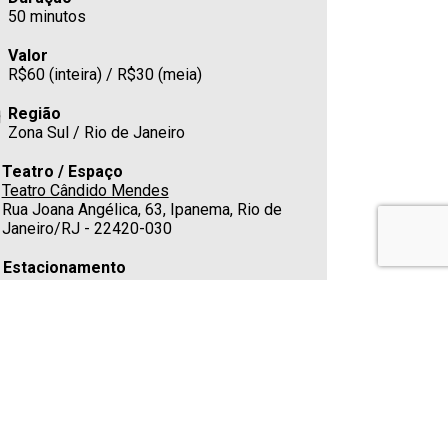
50 minutos
Valor
R$60 (inteira) / R$30 (meia)
Região
Zona Sul / Rio de Janeiro
Teatro / Espaço
Teatro Cândido Mendes
Rua Joana Angélica, 63, Ipanema, Rio de
Janeiro/RJ - 22420-030
Estacionamento
Cafeteria
Sim
Telefone
(21) 3149-9018
E-mail