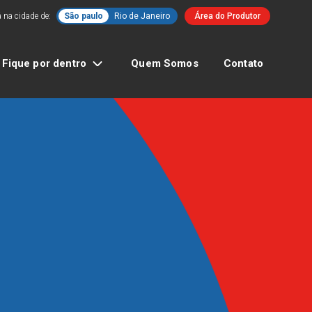
 na cidade de:
São paulo
Rio de Janeiro
Área do Produtor
Fique por dentro
Quem Somos
Contato