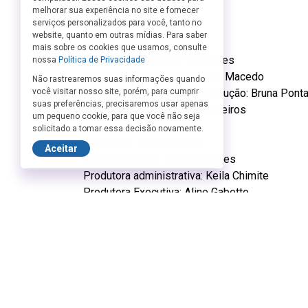
Ficha Técnica:
melhorar sua experiência no site e fornecer
serviços personalizados para você, tanto no
Texto: Bia de Queiroz
website, quanto em outras mídias. Para saber
Elenco: Bia de Queiroz
mais sobre os cookies que usamos, consulte
Direção: Stella Maria Rodrigues
nossa
Política de Privacidade
Direção de Produção: Valéria Macedo
Não rastrearemos suas informações quando
Assistente de direção e produção: Bruna Ponta
você visitar nosso site, porém, para cumprir
suas preferências, precisaremos usar apenas
Iluminador: Paulo César Medeiros
um pequeno cookie, para que você não seja
Cenógrafa: Mina Quental
solicitado a tomar essa decisão novamente.
Figurinista: Patrícia Muniz
Aceitar
Direção Criativa: Marina Moraes
Produtora administrativa: Keila Chimite
Produtora Executiva: Aline Gabetto
Operador de som: Hecktor Colombo
Assessoria de imprensa: Valéria Souza